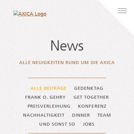
Zum Inhalt springen
Hauptnavigation
News
ALLE NEU­IG­KEI­TEN RUND UM DIE AXICA
ALLE BEITRÄGE
GEDENKTAG
FRANK O. GEHRY
GET TOGETHER
PREISVERLEIHUNG
KONFERENZ
NACHHALTIGKEIT
DINNER
TEAM
UND SONST SO
JOBS