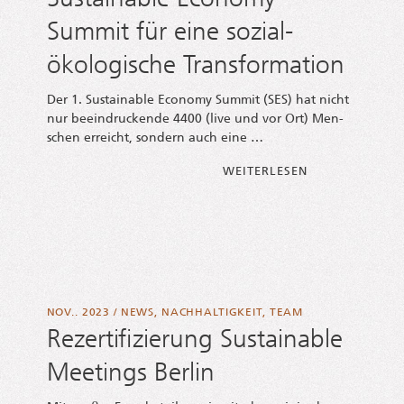
Sustainable Economy
Summit für eine sozial-
ökologische Transformation
Der 1. Sus­tainable Eco­no­my Sum­mit (SES) hat nicht
nur beein­dru­cken­de 4400 (live und vor Ort) Men­
schen erreicht, son­dern auch eine …
FROM SUS­TAINA
WEI­TER­LE­SEN
NOV.. 2023
/
NEWS
,
NACHHALTIGKEIT
,
TEAM
Rezertifizierung Sustainable
Meetings Berlin