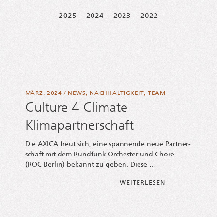
2025
2024
2023
2022
MÄRZ. 2024
/
NEWS
,
NACHHALTIGKEIT
,
TEAM
Culture 4 Climate
Klimapartnerschaft
Die AXICA freut sich, eine span­nen­de neue Part­ner­
schaft mit dem Rund­funk Orches­ter und Chö­re
(ROC Ber­lin) bekannt zu geben. Diese …
FROM CUL­TU­RE
WEI­TER­LE­SEN