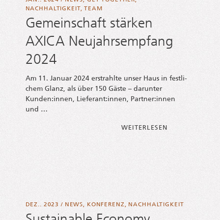
JAN.. 2024
/
NEWS
,
GET TOGETHER
,
NACHHALTIGKEIT
,
TEAM
Gemeinschaft stärken
AXICA Neujahrsempfang
2024
Am 11. Janu­ar 2024 erstrahl­te unser Haus in fest­li­
chem Glanz, als über 150 Gäs­te – dar­un­ter
Kunden:innen, Lieferant:innen, Partner:innen
und …
FROM GEMEIN­SC
WEI­TER­LE­SEN
DEZ.. 2023
/
NEWS
,
KONFERENZ
,
NACHHALTIGKEIT