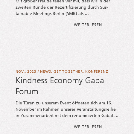
Mit gro­ßer Freu­de tei­len wir mit, dass wir in der
zwei­ten Run­de der Rezer­ti­fi­zie­rung durch Sus­
tainable Mee­tings Ber­lin (SMB) als …
FROM REZER­TI­F
WEI­TER­LE­SEN
NOV.. 2023
/
NEWS
,
GET TOGETHER
,
KONFERENZ
Kindness Economy Gabal
Forum
Die Türen zu unse­rem Event öff­ne­ten sich am 16.
Novem­ber im Rah­men unse­rer Ver­an­stal­tungs­rei­he
in Zusam­men­ar­beit mit dem renom­mier­ten Gabal …
FROM KIND­NES
WEI­TER­LE­SEN