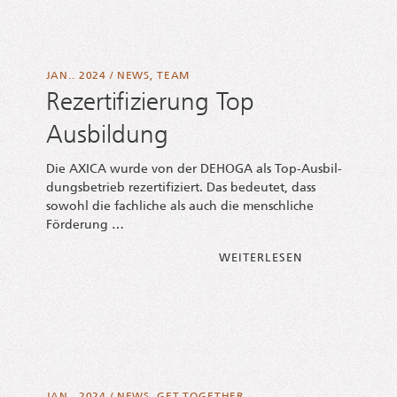
JAN.. 2024
/
NEWS
,
TEAM
Rezertifizierung Top
Ausbildung
Die AXICA wur­de von der DEHOGA als Top-Aus­­­bil­­
dungs­­­be­­trieb rezer­ti­fi­ziert. Das bedeu­tet, dass
sowohl die fach­li­che als auch die mensch­li­che
Förderung …
FROM REZER­TI­
WEI­TER­LE­SEN