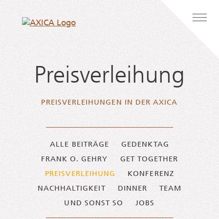
Zum Inhalt springen
Hauptnavigation
Preisverleihung
PREIS­VER­LEI­HUN­GEN IN DER AXICA
ALLE BEITRÄGE
GEDENKTAG
FRANK O. GEHRY
GET TOGETHER
PREISVERLEIHUNG
KONFERENZ
NACHHALTIGKEIT
DINNER
TEAM
UND SONST SO
JOBS