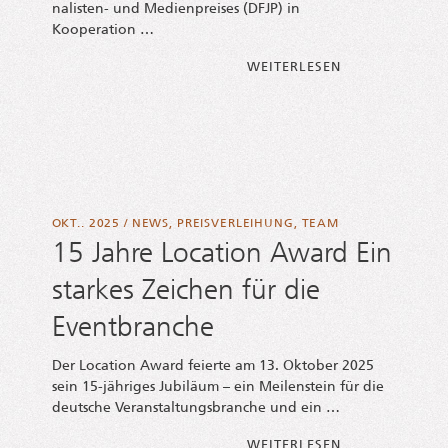
na­­lis­­ten- und Medi­en­prei­ses (DFJP) in
Kooperation …
FROM DEUTSCH-F
WEI­TER­LE­SEN
OKT.. 2025
/
NEWS
,
PREISVERLEIHUNG
,
TEAM
15 Jahre Location Award Ein
starkes Zeichen für die
Eventbranche
Der Loca­ti­on Award fei­er­te am 13. Okto­ber 2025
sein 15-jäh­ri­­ges Jubi­lä­um – ein Mei­len­stein für die
deut­sche Ver­an­stal­tungs­bran­che und ein …
FROM 15 JAH­RE
WEI­TER­LE­SEN