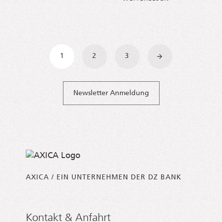
Beitragsnavigation
1
2
3
»
Newsletter Anmeldung
AXICA / EIN UNTERNEHMEN DER DZ BANK
Kontakt & Anfahrt