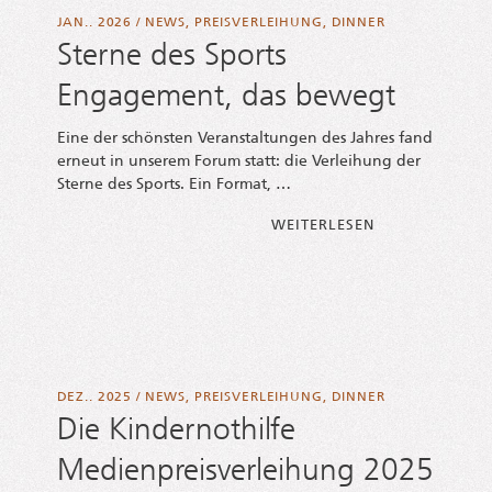
JAN.. 2026
/
NEWS
,
PREISVERLEIHUNG
,
DINNER
Sterne des Sports
Engagement, das bewegt
Eine der schöns­ten Ver­an­stal­tun­gen des Jah­res fand
erneut in unse­rem Forum statt: die Ver­lei­hung der
Ster­ne des Sports. Ein Format, …
FROM STER­NE 
WEI­TER­LE­SEN
DEZ.. 2025
/
NEWS
,
PREISVERLEIHUNG
,
DINNER
Die Kindernothilfe
Medienpreisverleihung 2025