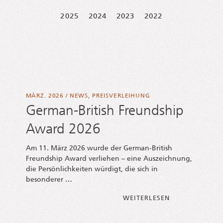
2025
2024
2023
2022
MÄRZ. 2026
/
NEWS
,
PREISVERLEIHUNG
German-British Freundship
Award 2026
Am 11. März 2026 wur­de der Ger­­man-Bri­­tish
Freund­ship Award ver­lie­hen – eine Aus­zeich­nung,
die Per­sön­lich­kei­ten wür­digt, die sich in
besonderer …
FROM GER­MAN-
WEI­TER­LE­SEN