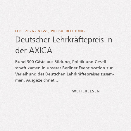
FEB.. 2026
/
NEWS
,
PREISVERLEIHUNG
Deutscher Lehrkräftepreis in
der AXICA
Rund 300 Gäs­te aus Bil­dung, Poli­tik und Gesell­
schaft kamen in unse­rer Ber­li­ner Event­lo­ca­ti­on zur
Ver­lei­hung des Deut­schen Lehr­kräf­te­prei­ses zusam­
men. Ausgezeichnet …
FROM DEUT­SCHE
WEI­TER­LE­SEN