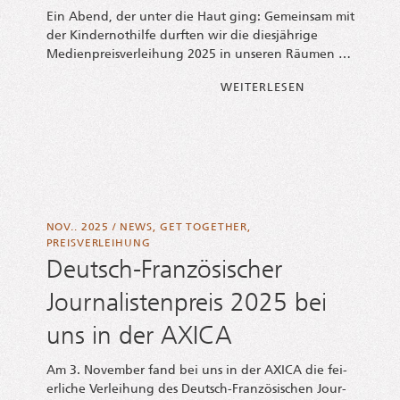
Ein Abend, der unter die Haut ging: Gemein­sam mit
der Kin­der­not­hil­fe durf­ten wir die dies­jäh­ri­ge
Medi­en­preis­ver­lei­hung 2025 in unse­ren Räumen …
FROM DIE KIN­DE
WEI­TER­LE­SEN
NOV.. 2025
/
NEWS
,
GET TOGETHER
,
PREISVERLEIHUNG
Deutsch-Französischer
Journalistenpreis 2025 bei
uns in der AXICA
Am 3. Novem­ber fand bei uns in der AXICA die fei­
er­li­che Ver­lei­hung des Deutsch-Fran­­zö­­si­­schen Jour­