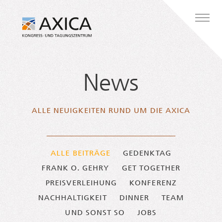
Zum Inhalt springen
Hauptnavigation
News
ALLE NEU­IG­KEI­TEN RUND UM DIE AXICA
ALLE BEITRÄGE
GEDENKTAG
FRANK O. GEHRY
GET TOGETHER
PREISVERLEIHUNG
KONFERENZ
NACHHALTIGKEIT
DINNER
TEAM
UND SONST SO
JOBS