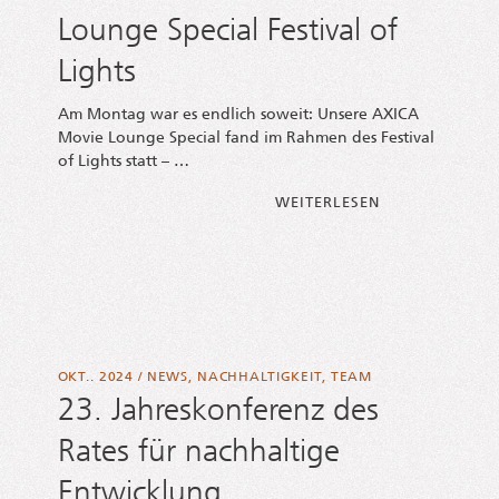
Lounge Special Festival of
Lights
Am Mon­tag war es end­lich soweit: Unse­re AXICA
Movie Lounge Spe­cial fand im Rah­men des Fes­ti­val
of Lights statt – …
FROM 25 JAH­RE
WEI­TER­LE­SEN
OKT.. 2024
/
NEWS
,
NACHHALTIGKEIT
,
TEAM
23. Jahreskonferenz des
Rates für nachhaltige
Entwicklung