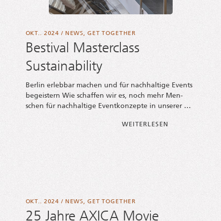
OKT.. 2024
/
NEWS
,
GET TOGETHER
Bestival Masterclass
Sustainability
Ber­lin erleb­bar machen und für nach­hal­ti­ge Events
begeis­tern Wie schaf­fen wir es, noch mehr Men­
schen für nach­hal­ti­ge Event­kon­zep­te in unserer …
FROM BES­TI­VA
WEI­TER­LE­SEN
OKT.. 2024
/
NEWS
,
GET TOGETHER
25 Jahre AXICA Movie