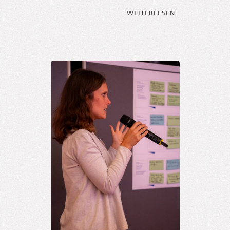
FROM BEGEIS­TE
WEI­TER­LE­SEN