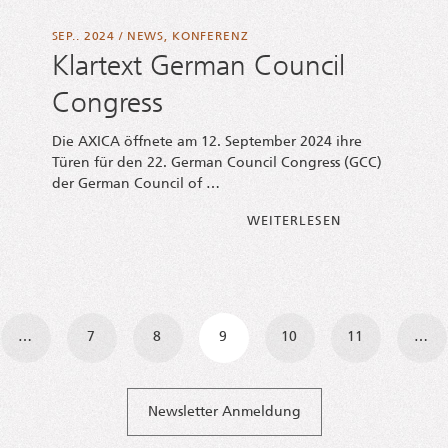
SEP.. 2024
/
NEWS
,
KONFERENZ
Klartext German Council
Congress
Die AXICA öff­ne­te am 12. Sep­tem­ber 2024 ihre
Türen für den 22. Ger­man Coun­cil Con­gress (GCC)
der Ger­man Coun­cil of …
FROM KLAR­TEX
WEI­TER­LE­SEN
navigation
…
7
8
9
10
11
…
Newsletter Anmeldung