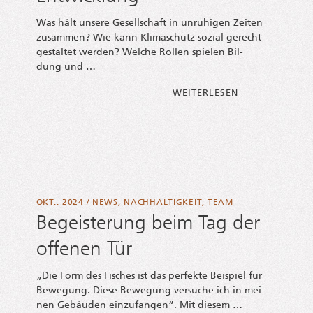
Was hält unse­re Gesell­schaft in unru­hi­gen Zei­ten
zusam­men? Wie kann Kli­ma­schutz sozi­al gerecht
gestal­tet wer­den? Wel­che Rol­len spie­len Bil­
dung und …
FROM 23. JAH­R
WEI­TER­LE­SEN
OKT.. 2024
/
NEWS
,
NACHHALTIGKEIT
,
TEAM
Begeisterung beim Tag der
offenen Tür
„Die Form des Fisches ist das per­fek­te Bei­spiel für
Bewe­gung. Die­se Bewe­gung ver­su­che ich in mei­
nen Gebäu­den ein­zu­fan­gen“. Mit diesem …