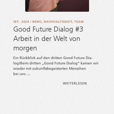
SEP.. 2024
/
NEWS
,
NACHHALTIGKEIT
,
TEAM
Good Future Dialog #3
Arbeit in der Welt von
morgen
Ein Rück­blick auf den drit­ten Good Future Dia­
log!Beim drit­ten „Good Future Dia­log“ kamen wir
wie­der mit zukunfts­be­geis­ter­ten Men­schen
bei uns …
FROM GOOD FUT
WEI­TER­LE­SEN