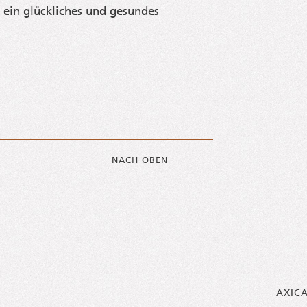
ein glück­li­ches und gesun­des
NACH OBEN
AXIC