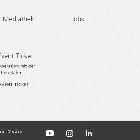
Mediathek
Jobs
vent Ticket
operation mit der
chen Bahn
EVENT TICKET
ial Media
AXICA auf Instagram
AXICA auf Facebook
AXICA auf YouTube
AXICA auf LinkedIn