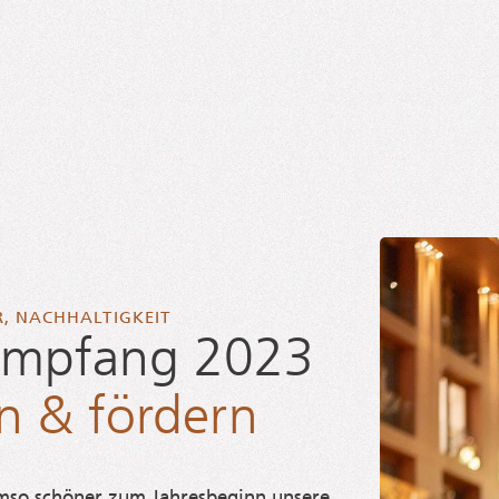
R
,
NACHHALTIGKEIT
sempfang 2023
en & fördern
so schö­ner zum Jah­res­be­ginn unse­re