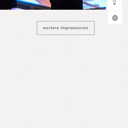
Sp
EN
DE
weitere Impressionen