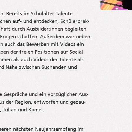
: Bereits im Schul­al­ter Talen­te
chen auf- und ent­de­cken, Schü­ler­prak­
st­haft durch Ausbilder:innen beglei­ten
Fra­gen schaf­fen. Außer­dem war neben
sen auch das Bewer­ben mit Vide­os ein
en der frei­en Posi­tio­nen auf Social
men als auch Vide­os der Talen­te als
rd Nähe zwi­schen Suchen­den und
e Gesprä­che und ein vor­züg­li­cher Aus­
aus der Regi­on, ent­wor­fen und gezau­
, Juli­an und Kamel.
e­ren nächs­ten Neu­jahrs­emp­fang im