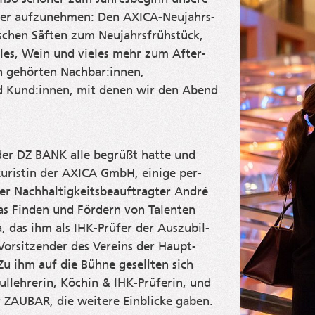
­der auf­zu­neh­men: Den AXI­CA-Neu­jahrs­
schen Säf­ten zum Neu­jahrs­früh­stück,
k­les, Wein und vie­les mehr zum After-
n gehör­ten Nachbar:innen,
nd Kund:innen, mit denen wir den Abend
der DZ BANK alle begrüßt hat­te und
u­ris­tin der AXICA GmbH, eini­ge per­
r Nach­hal­tig­keits­be­auf­trag­ter André
as Fin­den und För­dern von Talen­ten
 das ihm als IHK-Prü­fer der Aus­zu­bil­
r­sit­zen­der des Ver­eins der Haupt­
Zu ihm auf die Büh­ne gesell­ten sich
l­leh­re­rin, Köchin & IHK-Prü­fe­rin, und
ZAUBAR, die wei­te­re Ein­bli­cke gaben.