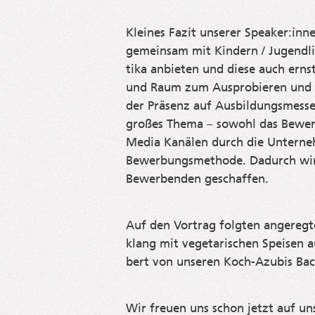
Klei­nes Fazit unse­rer Speaker:innen
gemein­sam mit Kin­dern / Jugend­li­
ti­ka anbie­ten und die­se auch ern
und Raum zum Aus­pro­bie­ren und 
der Prä­senz auf Aus­bil­dungs­mes­
gro­ßes The­ma – sowohl das Bewer­b
Media Kanä­len durch die Unter­neh­
Bewer­bungs­me­tho­de. Dadurch wi
Bewer­ben­den geschaffen.
Auf den Vor­trag folg­ten ange­reg­t
klang mit vege­ta­ri­schen Spei­sen 
bert von unse­ren Koch-Azu­bis Bac
Wir freu­en uns schon jetzt auf uns