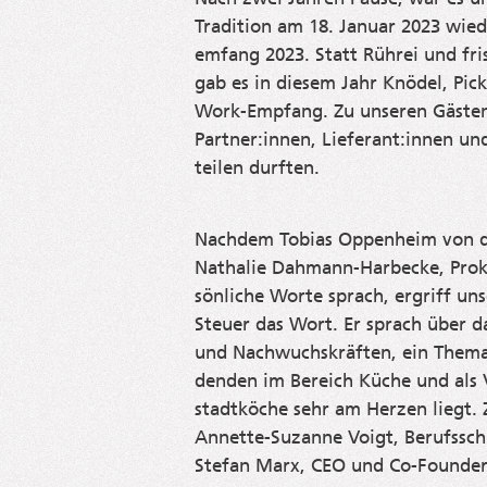
Tra­di­ti­on am 18. Janu­ar 2023 wie
em­fang 2023. Statt Rühr­ei und fri­
gab es in die­sem Jahr Knö­del, Pic
Work-Emp­fang. Zu unse­ren Gäs­te
Partner:innen, Lieferant:innen u
tei­len durften.
Nach­dem Tobi­as Oppen­heim von 
Natha­lie Dah­mann-Harb­ecke, Pro­k
sön­li­che Wor­te sprach, ergriff unse
Steu­er das Wort. Er sprach über d
und Nach­wuchs­kräf­ten, ein The­ma,
den­den im Bereich Küche und als Vo
stadt­kö­che sehr am Her­zen liegt. 
Annet­te-Suzan­ne Voigt, Berufs­schu
Ste­fan Marx, CEO und Co-Foun­der 