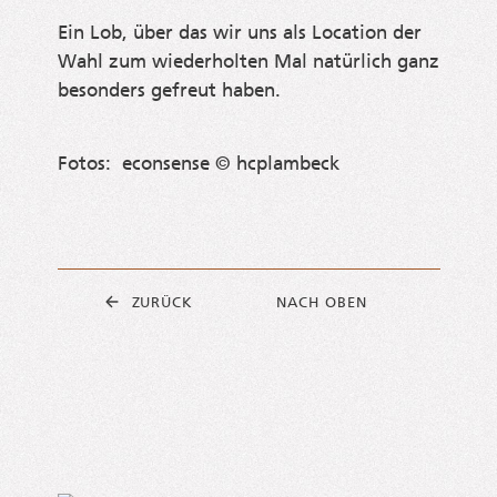
Ein Lob, über das wir uns als Loca­ti­on der
Wahl zum wie­der­hol­ten Mal natür­lich ganz
beson­ders gefreut haben.
Fotos: econ­sen­se © hcplambeck
ZURÜCK
NACH OBEN