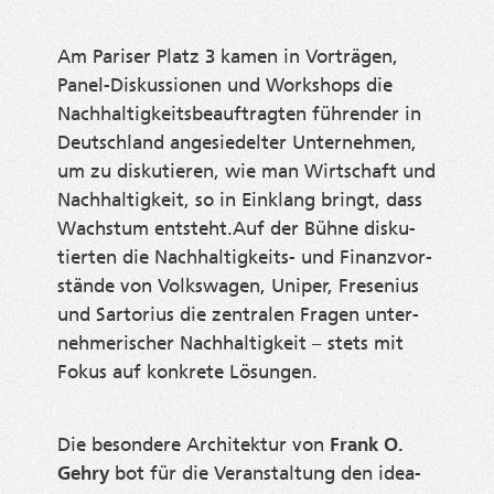
Am Pari­ser Platz 3 kamen in Vor­trä­gen,
Panel-Dis­kus­sio­nen und Work­shops die
Nach­hal­tig­keits­be­auf­trag­ten füh­ren­der in
Deutsch­land ange­sie­del­ter Unter­neh­men,
um zu dis­ku­tie­ren, wie man Wirt­schaft und
Nach­hal­tig­keit, so in Ein­klang bringt, dass
Wachs­tum entsteht.Auf der Büh­ne dis­ku­
tier­ten die Nach­hal­tig­keits- und Finanz­vor­
stän­de von Volks­wa­gen, Uni­per, Fre­se­ni­us
und Sar­to­ri­us die zen­tra­len Fra­gen unter­
neh­me­ri­scher Nach­hal­tig­keit – stets mit
Fokus auf kon­kre­te Lösungen.
Die beson­de­re Archi­tek­tur von
Frank O.
Gehry
bot für die Ver­an­stal­tung den idea­