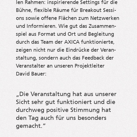
len Rah­men: inspi­rie­ren­de Set­tings für die
Büh­ne, fle­xi­ble Räu­me für Brea­kout Ses­si­
ons sowie offe­ne Flä­chen zum Netz­wer­ken
und Infor­mie­ren. Wie gut das Zusam­men­
spiel aus For­mat und Ort und Beglei­tung
durch das Team der AXICA funk­tio­nier­te,
zei­gen nicht nur die Ein­drü­cke der Ver­an­
stal­tung, son­dern auch das Feed­back der
Ver­an­stal­ter an unse­ren Pro­jekt­lei­ter
David Bauer:
„Die Ver­an­stal­tung hat aus unse­rer
Sicht sehr gut funk­tio­niert und die
durch­weg posi­ti­ve Stim­mung hat
den Tag auch für uns beson­ders
gemacht.“