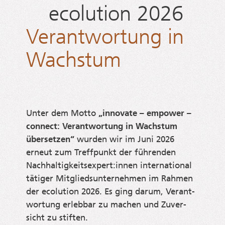
ecolution 2026
Verantwortung in
Wachstum
Unter dem Mot­to
„inno­va­te – empower –
con­nect: Ver­ant­wor­tung in Wachs­tum
über­set­zen“
wur­den wir im Juni 2026
erneut zum Treff­punkt der füh­ren­den
Nachhaltigkeitsexpert:innen inter­na­tio­nal
täti­ger Mit­glieds­un­ter­neh­men im Rah­men
der eco­lu­ti­on 2026. Es ging dar­um, Ver­ant­
wor­tung erleb­bar zu machen und Zuver­
sicht zu stiften.