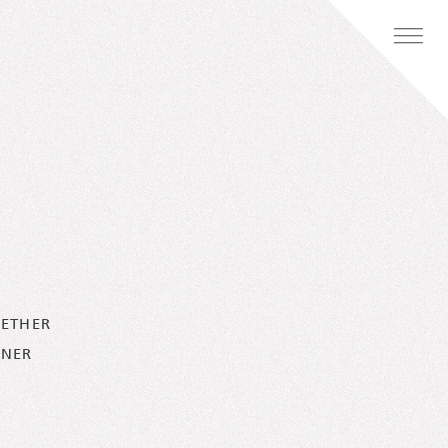
GETHER
NNER