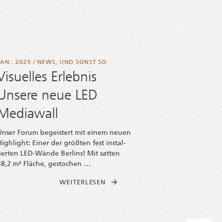
JAN.. 2025
/
NEWS
,
UND SONST SO
Visuelles Erlebnis
Unsere neue LED
Mediawall
Unser Forum begeis­tert mit einem neu­en
High­light: Einer der größ­ten fest instal­
lier­ten LED-Wän­­de Ber­lins! Mit sat­ten
48,2 m² Flä­che, gestochen …
FROM VISU­EL­LES ERLEB­NIS | UN
WEI­TER­LE­SEN
ELL­SCHAFT­LI­CHE RELEVANZ