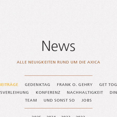
News
ALLE NEU­IG­KEI­TEN RUND UM DIE AXICA
BEITRÄGE
GEDENKTAG
FRANK O. GEHRY
GET TO
ISVERLEIHUNG
KONFERENZ
NACHHALTIGKEIT
DI
TEAM
UND SONST SO
JOBS