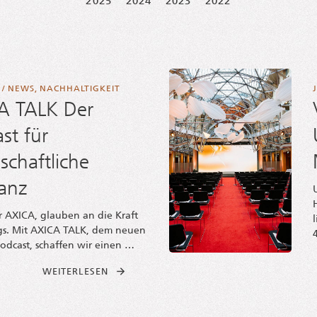
2025
2024
2023
2022
/
NEWS
,
NACHHALTIGKEIT
A TALK Der
st für
lschaftliche
anz
r AXICA, glau­ben an die Kraft
ogs. Mit AXICA TALK, dem neu­en
od­cast, schaf­fen wir einen …
FROM AXICA TALK | DER POD­CAST FÜR GES
WEI­TER­LE­SEN