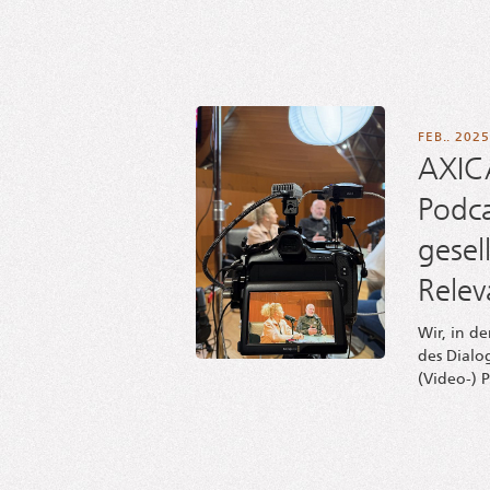
FEB.. 2025
AXIC
Podca
gesel
Relev
Wir, in de
des Dia­l
(Video-) P