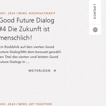
KONTAKT
NOV.. 2024
/
NEWS
,
NACHHALTIGKEIT
Good Future Dialog
#4 Die Zukunft ist
Sp
EN
DE
menschlich!
Ein Rück­blick auf den vier­ten Good
Future Dia­log!Mit dem bewusst gewähl­
ten Titel des vier­ten und letz­ten Good
Future Dia­logs in …
FROM GOOD FUTURE DIA­LOG #4 |
WEI­TER­LE­SEN
S | 2024
NOV.. 2024
/
NEWS
,
GET TOGETHER