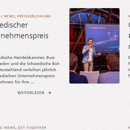
4
/
NEWS
,
PREISVERLEIHUNG
edischer
rnehmenspreis
di­sche Han­dels­kam­mer, Busi­
e­den und die Schwe­di­sche Bot­
eutsch­land ver­lei­hen jähr­lich
di­schen Unter­neh­mens­preis
neh­men für ihre …
FROM SCHWE­DI­SCHER UNTER­NEH­MENS­PREI
WEI­TER­LE­SEN
4
/
NEWS
,
GET TOGETHER