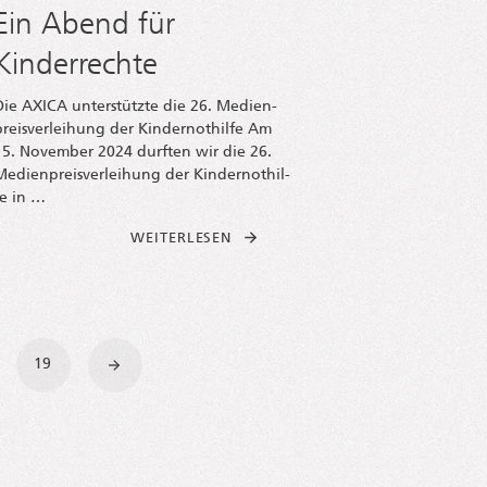
Ein Abend für
Kinderrechte
Die AXICA unter­stütz­te die 26. Medi­en­
preis­ver­lei­hung der Kin­der­not­hil­fe Am
15. Novem­ber 2024 durf­ten wir die 26.
Medi­en­preis­ver­lei­hung der Kin­der­not­hil­
fe in …
E
FROM EIN ABEND FÜR | KINDERR
WEI­TER­LE­SEN
19
»