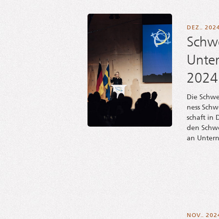
DEZ.. 202
Schw
Unte
2024
Die Schwe­
ness Schw
schaft in D
den Schwe­
an Unter­
NOV.. 202