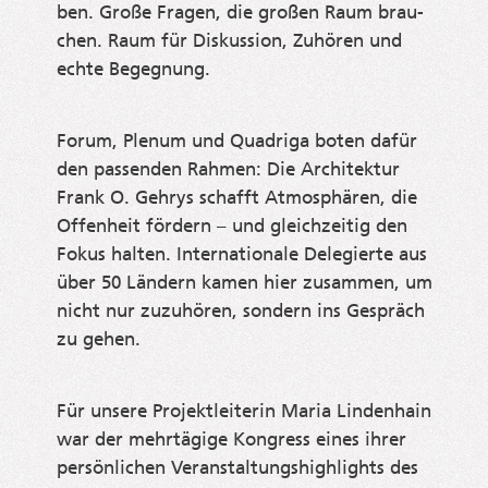
ben. Gro­ße Fra­gen, die gro­ßen Raum brau­
chen. Raum für Dis­kus­si­on, Zuhö­ren und
ech­te Begegnung.
Forum, Ple­num und Qua­dri­ga boten dafür
den pas­sen­den Rah­men: Die Archi­tek­tur
Frank O. Gehrys schafft Atmo­sphä­ren, die
Offen­heit för­dern – und gleich­zei­tig den
Fokus hal­ten. Inter­na­tio­na­le Dele­gier­te aus
über 50 Län­dern kamen hier zusam­men, um
nicht nur zuzu­hö­ren, son­dern ins Gespräch
zu gehen.
Für unse­re Pro­jekt­lei­te­rin Maria Lin­den­hain
war der mehr­tä­gi­ge Kon­gress eines ihrer
per­sön­li­chen Ver­an­stal­tung­s­high­lights des