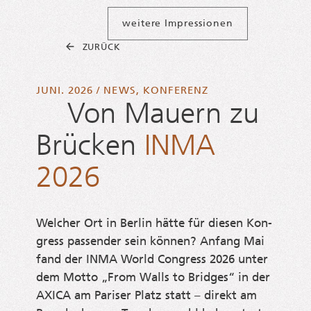
weitere Impressionen
ZURÜCK
JUNI. 2026
/
NEWS
,
KONFERENZ
Von Mauern zu
Brücken
INMA
2026
Wel­cher Ort in Ber­lin hät­te für die­sen Kon­
gress pas­sen­der sein kön­nen? Anfang Mai
fand der INMA World Con­gress 2026 unter
dem Mot­to „From Walls to Bridges“ in der
AXICA am Pari­ser Platz statt – direkt am