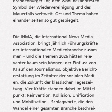
Bran­den­bur­ger Tor, dem wohl bekann­tes­ten
Sym­bol der Wie­der­ver­ei­ni­gung und des
Mau­er­falls welt­weit. Ort und The­ma haben
ein­an­der sel­ten so gut gespiegelt.
Die INMA, die Inter­na­tio­nal News Media
Asso­cia­ti­on, bringt jähr­lich Füh­rungs­kräf­te
der inter­na­tio­na­len Medi­en­bran­che zusam­
men – und die The­men 2026 hät­ten rele­
van­ter kaum sein kön­nen: der Ein­fluss von
KI auf den Jour­na­lis­mus, objek­ti­ve Bericht­
erstat­tung im Zeit­al­ter der sozia­len Medi­
en, die Zukunft der klas­si­schen Tages­zei­
tung. Vier Kräf­te stan­den dabei im Mit­tel­
punkt: Reinven­ti­on, Kol­li­si­on, Uni­fi­ca­ti­on
und Mobi­li­sa­ti­on – Schlag­wor­te, die den
Wan­del einer gesam­ten Bran­che beschrei­