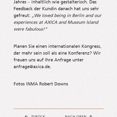
Jah­res – inhalt­lich wie gestal­te­risch. Das
Feed­back der Kun­din danach hat uns sehr
gefreut:
„We loved being in Ber­lin and our
expe­ri­en­ces at AXICA and Muse­um Island
were fabulous!“
Pla­nen Sie einen inter­na­tio­na­len Kon­gress,
der mehr sein soll als eine Kon­fe­renz? Wir
freu­en uns auf Ihre Anfra­ge unter
anfrage@​axica.​de.
Fotos INMA Robert Downs
ZURÜCK
NACH OBEN