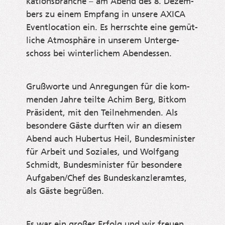
ka­ti­ons­bran­che – am Abend des 8. Dezem­
bers zu einem Emp­fang in unse­re AXICA
Event­lo­ca­ti­on ein. Es herrsch­te eine gemüt­
li­che Atmo­sphä­re in unse­rem Unter­ge­
schoss bei win­ter­li­chem Abendessen.
Gruß­wor­te und Anre­gun­gen für die kom­
men­den Jah­re teil­te Achim Berg, Bit­kom
Prä­si­dent, mit den Teil­neh­men­den. Als
beson­de­re Gäs­te durf­ten wir an die­sem
Abend auch Huber­tus Heil, Bun­des­mi­nis­ter
für Arbeit und Sozia­les, und Wolf­gang
Schmidt, Bun­des­mi­nis­ter für beson­de­re
Aufgaben/Chef des Bun­des­kanz­ler­am­tes,
als Gäs­te begrüßen.
Es war ein gro­ßer Erfolg und wir freu­en