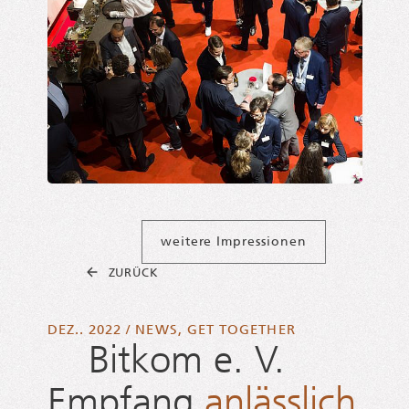
weitere Impressionen
ZURÜCK
DEZ.. 2022
/
NEWS
,
GET TOGETHER
Bitkom e. V.
Empfang
anlässlich