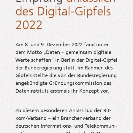
des Digital-Gipfels
2022
Am 8. und 9. Dezem­ber 2022 fand unter
dem Mot­to „Daten – gemein­sam digi­ta­le
Wer­te schaf­fen“ in Ber­lin der Digi­tal-Gip­fel
der Bund­e­re­gie­rung statt. Im Rah­men des
Gip­fels stell­te die von der Bun­des­re­gie­rung
ange­kün­dig­te Grün­dungs­kom­mis­si­on des
Daten­in­sti­tuts erst­mals ihr Kon­zept vor.
Zu die­sem beson­de­ren Anlass lud der Bit­
kom-Ver­band – ein Bran­chen­ver­band der
deut­schen Infor­ma­ti­ons- und Tele­kom­mu­ni­