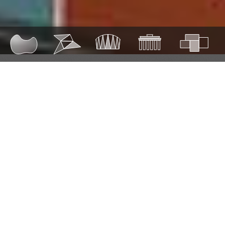
SUSTAINABLE ECONOMY SUMMIT 2026
Sustainable
Economy Summit
2026
Wie schaf­fen wir gesun­de Öko- und Wirt­
schafts­sys­te­me für unse­re Gesell­schaft für